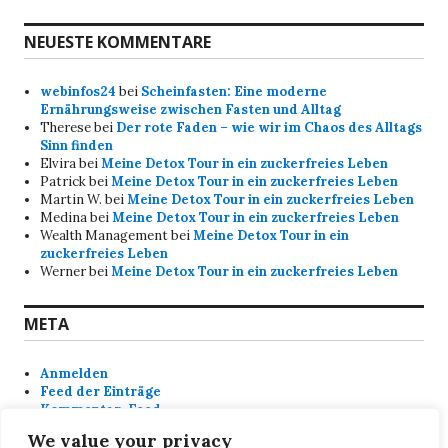
NEUESTE KOMMENTARE
webinfos24
bei
Scheinfasten: Eine moderne
Ernährungsweise zwischen Fasten und Alltag
Therese
bei
Der rote Faden – wie wir im Chaos des Alltags
Sinn finden
Elvira
bei
Meine Detox Tour in ein zuckerfreies Leben
Patrick
bei
Meine Detox Tour in ein zuckerfreies Leben
Martin W.
bei
Meine Detox Tour in ein zuckerfreies Leben
Medina
bei
Meine Detox Tour in ein zuckerfreies Leben
Wealth Management
bei
Meine Detox Tour in ein
zuckerfreies Leben
Werner
bei
Meine Detox Tour in ein zuckerfreies Leben
META
Anmelden
Feed der Einträge
Kommentar-Feed
WordPress.org
We value your privacy