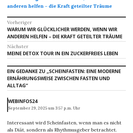
anderen helfen – die Kraft geteilter Träume
Beitrags-
Vorheriger
Vorheriger
WARUM WIR GLÜCKLICHER WERDEN, WENN WIR
Navigation
Beitrag:
ANDEREN HELFEN – DIE KRAFT GETEILTER TRÄUME
Nächster
Nächster
MEINE DETOX TOUR IN EIN ZUCKERFREIES LEBEN
Beitrag:
EIN GEDANKE ZU „
SCHEINFASTEN: EINE MODERNE
ERNÄHRUNGSWEISE ZWISCHEN FASTEN UND
ALLTAG
“
WEBINFOS24
September 29, 2025 um 3:57 p.m. Uhr
Interessant wird Scheinfasten, wenn man es nicht
als Diät, sondern als Rhythmusgeber betrachtet.