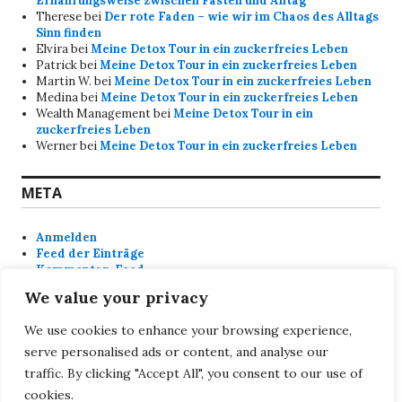
Ernährungsweise zwischen Fasten und Alltag
Therese
bei
Der rote Faden – wie wir im Chaos des Alltags
Sinn finden
Elvira
bei
Meine Detox Tour in ein zuckerfreies Leben
Patrick
bei
Meine Detox Tour in ein zuckerfreies Leben
Martin W.
bei
Meine Detox Tour in ein zuckerfreies Leben
Medina
bei
Meine Detox Tour in ein zuckerfreies Leben
Wealth Management
bei
Meine Detox Tour in ein
zuckerfreies Leben
Werner
bei
Meine Detox Tour in ein zuckerfreies Leben
META
Anmelden
Feed der Einträge
Kommentar-Feed
WordPress.org
We value your privacy
We use cookies to enhance your browsing experience,
SEITEN
serve personalised ads or content, and analyse our
traffic. By clicking "Accept All", you consent to our use of
DSGVO Datenschutzerklärung
Impressum
cookies.