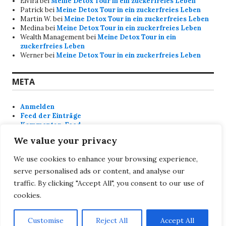
Elvira
bei
Meine Detox Tour in ein zuckerfreies Leben
Patrick
bei
Meine Detox Tour in ein zuckerfreies Leben
Martin W.
bei
Meine Detox Tour in ein zuckerfreies Leben
Medina
bei
Meine Detox Tour in ein zuckerfreies Leben
Wealth Management
bei
Meine Detox Tour in ein
zuckerfreies Leben
Werner
bei
Meine Detox Tour in ein zuckerfreies Leben
META
Anmelden
Feed der Einträge
Kommentar-Feed
WordPress.org
We value your privacy
We use cookies to enhance your browsing experience,
SEITEN
serve personalised ads or content, and analyse our
traffic. By clicking "Accept All", you consent to our use of
DSGVO Datenschutzerklärung
Impressum
cookies.
Customise
Reject All
Accept All
Stolz präsentiert von WordPress
Theme: Colinear von